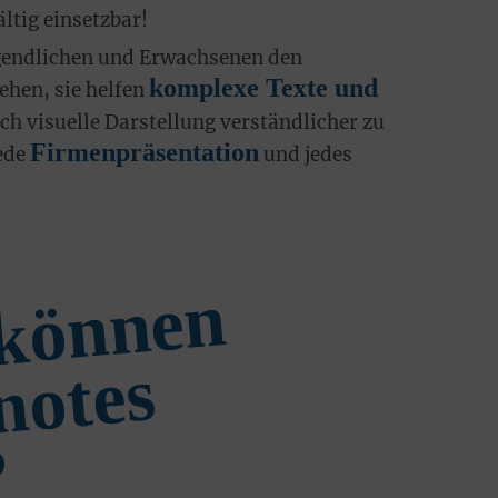
ältig einsetzbar!
gendlichen und Erwachsenen den
komplexe Texte und
tehen, sie helfen
ch visuelle Darstellung verständlicher zu
Firmenpräsentation
ede
und jedes
W
o
b
i
k
ö
n
n
e
n
S
k
e
t
c
h
n
o
t
e
h
l
f
e
n
s
?