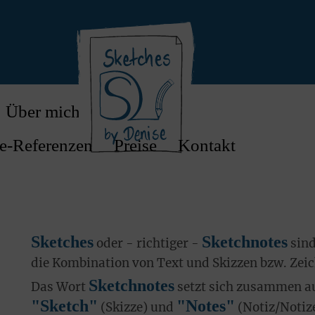
Über mich
e-Referenzen
Preise
Kontakt
Sketches
Sketchnotes
oder - richtiger -
sind
die Kombination von Text und Skizzen bzw. Zei
Sketchnotes
Das Wort
setzt sich zusammen au
"Sketch"
"Notes"
(Skizze) und
(Notiz/Notiz